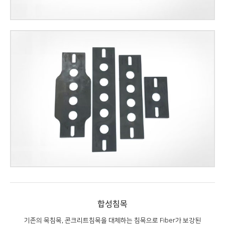
합성침목
기존의 목침목, 콘크리트침목을 대체하는 침목으로 Fiber가 보강된