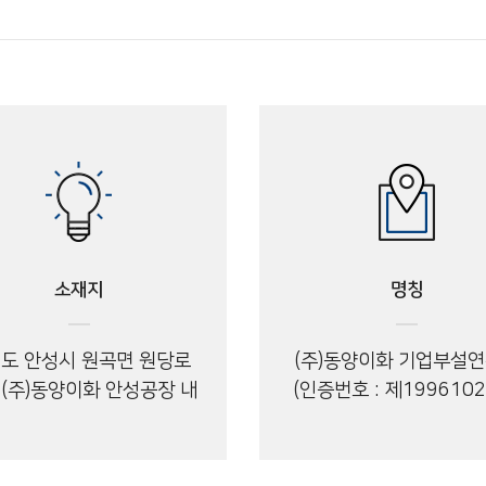
소재지
명칭
도 안성시 원곡면 원당로
(주)동양이화 기업부설
 (주)동양이화 안성공장 내
(인증번호 : 제1996102