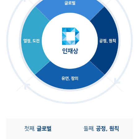
첫째.
글로벌
둘째.
공정, 원칙