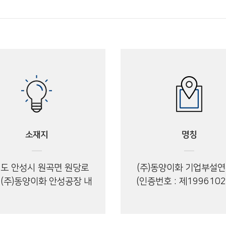
소재지
명칭
도 안성시 원곡면 원당로
(주)동양이화 기업부설
 (주)동양이화 안성공장 내
(인증번호 : 제1996102